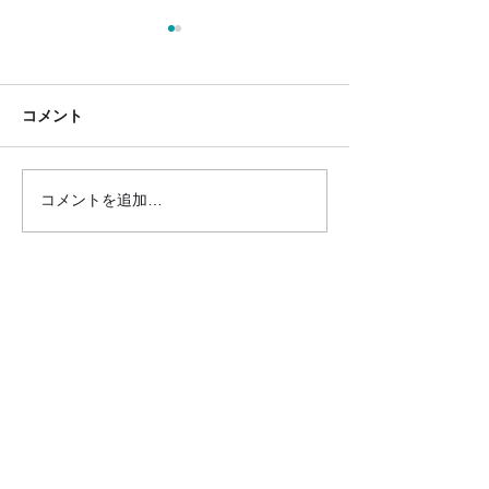
コメント
コメントを追加…
【派】ホテルフロントス
【派】ホテル客
タッフ・ベルスタッフ
タッフ
〒904-2236 沖縄県うるま市喜仲１丁目３番４号
１F 1-3-4 Kinaka,Uruma,Okinawa
904-2236
TEL：098-989-6681
MAIL：
hello@ssoki.co.jp